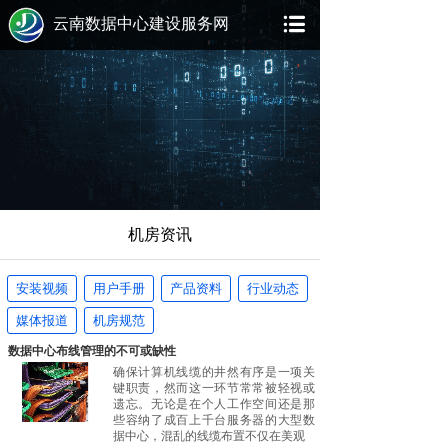
云南数据中心建设服务网
机房资讯
安装视频
用户手册
产品资料
行业动态
媒体报道
机房规范
数据中心布线管理的不可或缺性
确保计算机线缆的井然有序是一项关
键职责，然而这一环节常常被轻视或
遗忘。无论是在个人工作空间还是那
些容纳了成百上千台服务器的大型数
据中心，混乱的线缆布置不仅在美观