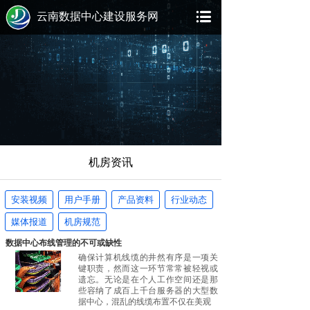
云南数据中心建设服务网
机房资讯
安装视频
用户手册
产品资料
行业动态
媒体报道
机房规范
数据中心布线管理的不可或缺性
确保计算机线缆的井然有序是一项关
键职责，然而这一环节常常被轻视或
遗忘。无论是在个人工作空间还是那
些容纳了成百上千台服务器的大型数
据中心，混乱的线缆布置不仅在美观