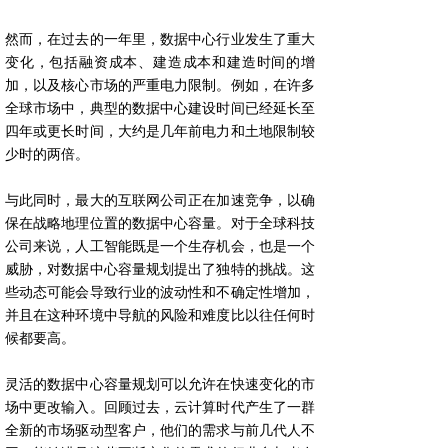
然而，在过去的一年里，数据中心行业发生了重大
变化，包括融资成本、建造成本和建造时间的增
加，以及核心市场的严重电力限制。例如，在许多
全球市场中，典型的数据中心建设时间已经延长至
四年或更长时间，大约是几年前电力和土地限制较
少时的两倍。
与此同时，最大的互联网公司正在加速竞争，以确
保在战略地理位置的数据中心容量。对于全球科技
公司来说，人工智能既是一个生存机会，也是一个
威胁，对数据中心容量规划提出了独特的挑战。这
些动态可能会导致行业的波动性和不确定性增加，
并且在这种环境中导航的风险和难度比以往任何时
候都要高。
灵活的数据中心容量规划可以允许在快速变化的市
场中更改输入。回顾过去，云计算时代产生了一群
全新的市场驱动型客户，他们的需求与前几代人不