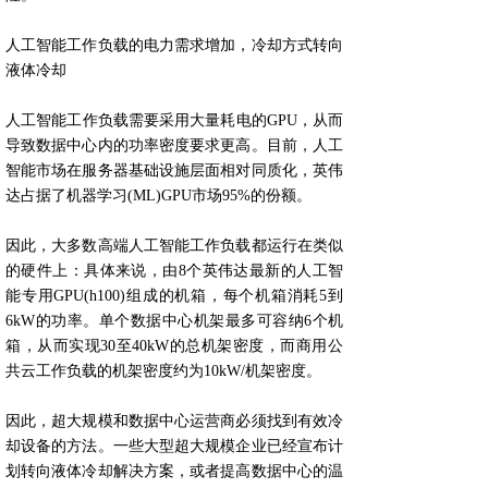
人工智能工作负载的电力需求增加，冷却方式转向
液体冷却
人工智能工作负载需要采用大量耗电的GPU，从而
导致数据中心内的功率密度要求更高。目前，人工
智能市场在服务器基础设施层面相对同质化，英伟
达占据了机器学习(ML)GPU市场95%的份额。
因此，大多数高端人工智能工作负载都运行在类似
的硬件上：具体来说，由8个英伟达最新的人工智
能专用GPU(h100)组成的机箱，每个机箱消耗5到
6kW的功率。单个数据中心机架最多可容纳6个机
箱，从而实现30至40kW的总机架密度，而商用公
共云工作负载的机架密度约为10kW/机架密度。
因此，超大规模和数据中心运营商必须找到有效冷
却设备的方法。一些大型超大规模企业已经宣布计
划转向液体冷却解决方案，或者提高数据中心的温