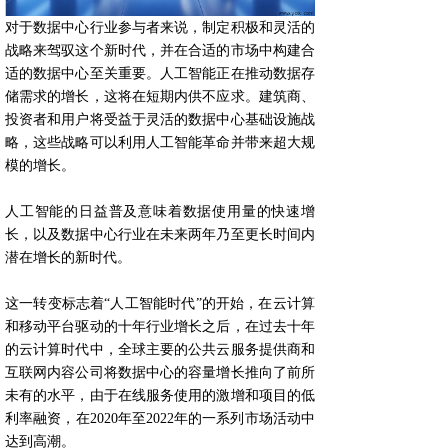
对于数据中心行业参与者来说，制定积极和灵活的
战略来驾驭这个新时代，并在合适的市场中构建合
适的数据中心至关重要。人工智能正在推动数据存
储需求的增长，这将在短期内供不应求。建筑商、
投资者和用户将受益于灵活的数据中心基础设施战
略，这些战略可以利用人工智能革命并带来超大规
模的增长。
人工智能的日益普及意味着数据使用量的快速增
长，以及数据中心行业在未来两年乃至更长时间内
潜在增长的新时代。
这一转变标志着“人工智能时代”的开始，在云计算
和移动平台驱动的十年行业增长之后，在过去十年
的云计算时代中，全球主要的公共云服务提供商和
互联网内容公司将数据中心的容量增长推向了前所
未有的水平，由于在线服务使用的激增和项目的低
利率融资，在2020年至2022年的一系列市场活动中
达到高潮。