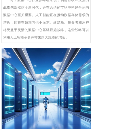
对于数据中心行业参与者来说，制定积极和灵活的
战略来驾驭这个新时代，并在合适的市场中构建合适的
数据中心至关重要。人工智能正在推动数据存储需求的
增长，这将在短期内供不应求。建筑商、投资者和用户
将受益于灵活的数据中心基础设施战略，这些战略可以
利用人工智能革命并带来超大规模的增长。