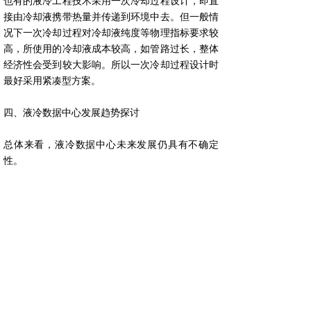
也有的液冷工程技术采用一次冷却过程设计，即直
接由冷却液携带热量并传递到环境中去。但一般情
况下一次冷却过程对冷却液纯度等物理指标要求较
高，所使用的冷却液成本较高，如管路过长，整体
经济性会受到较大影响。所以一次冷却过程设计时
最好采用紧凑型方案。
四、液冷数据中心发展趋势探讨
总体来看，液冷数据中心未来发展仍具有不确定
性。
首先，液冷技术的推广驱动力将仍然以信息设备的
冷却（散热）需求为主。但这是建立在对电子芯片
未来发展趋势预测，以及液冷技术的性价比逐步建
立起对风冷技术的优势基础上。但未来仍然存在液
冷成本居高不下，倒推芯片设计走上另外发展道路
以降低散热冷却需求的可能性。
其次，液冷数据中心的建设及使用形式与常规风冷