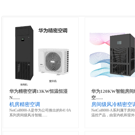
华为精密空调13KW恒温恒湿
华为120KW智能房
N......
空......
机房精密空调
房间级风冷精密空
NetCol8000-A是华为公司推出的R41 0A
NetCol8000-A系列属于
系列房间级风冷智能......
温控产品，由室内机和室外....